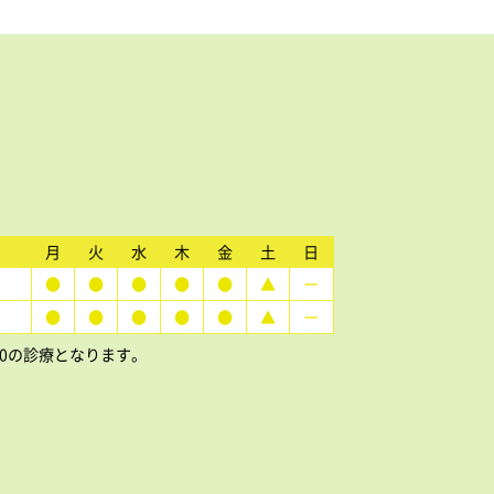
月
火
水
木
金
土
日
●
●
●
●
●
▲
ー
●
●
●
●
●
▲
ー
15:00の診療となります。