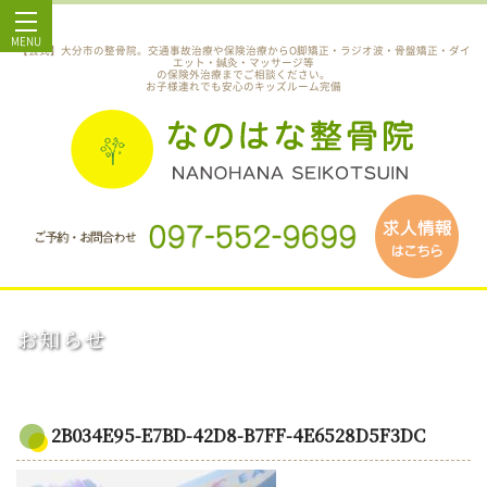
MENU
【公式】大分市の整骨院。交通事故治療や保険治療からO脚矯正・ラジオ波・骨盤矯正・ダイ
エット・鍼灸・マッサージ等
の保険外治療までご相談ください。
お子様連れでも安心のキッズルーム完備
お知らせ
2B034E95-E7BD-42D8-B7FF-4E6528D5F3DC