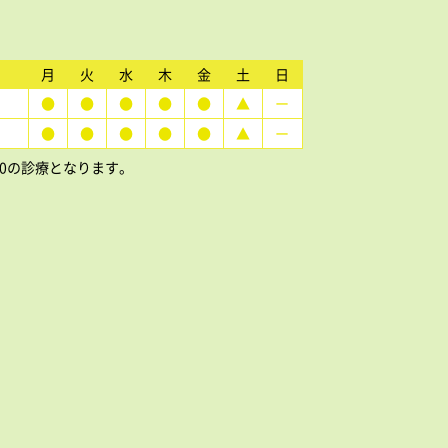
月
火
水
木
金
土
日
●
●
●
●
●
▲
ー
●
●
●
●
●
▲
ー
15:00の診療となります。