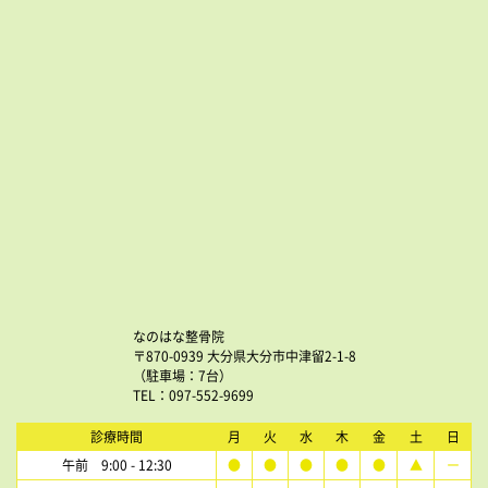
なのはな整骨院
〒870-0939 大分県大分市中津留2-1-8
（駐車場：7台）
TEL：097-552-9699
診療時間
月
火
水
木
金
土
日
午前 9:00 - 12:30
●
●
●
●
●
▲
ー