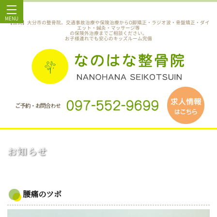
MENU
【公式】大分市の整骨院。交通事故治療や保険治療からO脚矯正・ラジオ波・骨盤矯正・ダイ
エット・鍼灸・マッサージ等
の保険外治療までご相談ください。
お子様連れでも安心のキッズルーム完備
お知らせ
腰痛のツボ