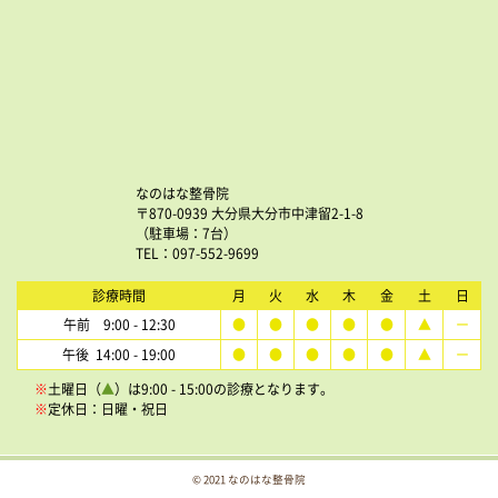
なのはな整骨院
〒870-0939 大分県大分市中津留2-1-8
（駐車場：7台）
TEL：097-552-9699
診療時間
月
火
水
木
金
土
日
午前 9:00 - 12:30
●
●
●
●
●
▲
ー
午後 14:00 - 19:00
●
●
●
●
●
▲
ー
※
土曜日（
▲
）は9:00 - 15:00の診療となります。
※
定休日：日曜・祝日
© 2021 なのはな整骨院