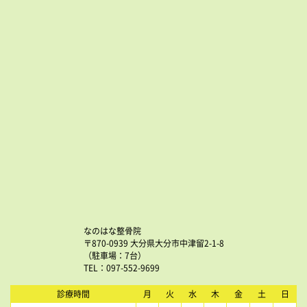
なのはな整骨院
〒870-0939 大分県大分市中津留2-1-8
（駐車場：7台）
TEL：097-552-9699
診療時間
月
火
水
木
金
土
日