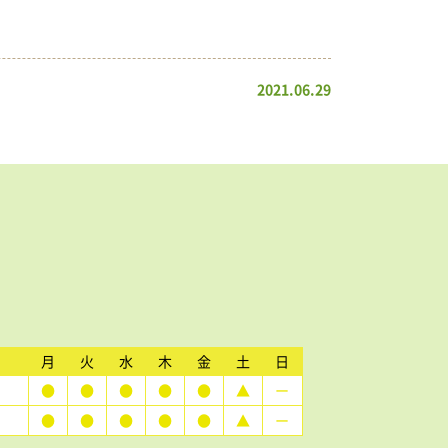
2021.06.29
月
火
水
木
金
土
日
●
●
●
●
●
▲
ー
●
●
●
●
●
▲
ー