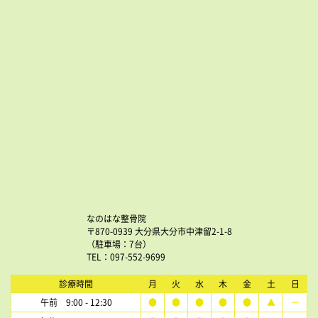
なのはな整骨院
〒870-0939 大分県大分市中津留2-1-8
（駐車場：7台）
TEL：097-552-9699
診療時間
月
火
水
木
金
土
日
午前 9:00 - 12:30
●
●
●
●
●
▲
ー