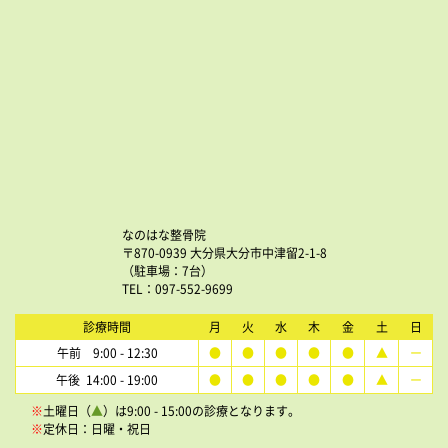
なのはな整骨院
〒870-0939 大分県大分市中津留2-1-8
（駐車場：7台）
TEL：097-552-9699
診療時間
月
火
水
木
金
土
日
午前 9:00 - 12:30
●
●
●
●
●
▲
ー
午後 14:00 - 19:00
●
●
●
●
●
▲
ー
※
土曜日（
▲
）は9:00 - 15:00の診療となります。
※
定休日：日曜・祝日