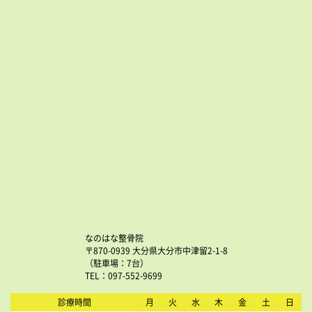
なのはな整骨院
〒870-0939 大分県大分市中津留2-1-8
（駐車場：7台）
TEL：097-552-9699
診療時間
月
火
水
木
金
土
日