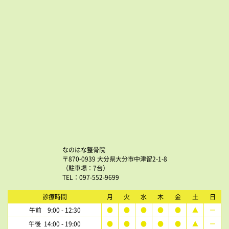
なのはな整骨院
〒870-0939 大分県大分市中津留2-1-8
（駐車場：7台）
TEL：097-552-9699
診療時間
月
火
水
木
金
土
日
午前 9:00 - 12:30
●
●
●
●
●
▲
ー
午後 14:00 - 19:00
●
●
●
●
●
▲
ー