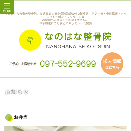
MENU
【公式】大分市の整骨院。交通事故治療や保険治療からO脚矯正・ラジオ波・骨盤矯正・ダイ
エット・鍼灸・マッサージ等
の保険外治療までご相談ください。
お子様連れでも安心のキッズルーム完備
お知らせ
お弁当