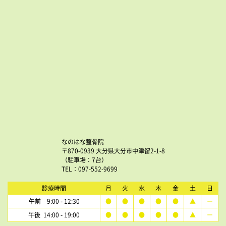
なのはな整骨院
〒870-0939 大分県大分市中津留2-1-8
（駐車場：7台）
TEL：097-552-9699
診療時間
月
火
水
木
金
土
日
午前 9:00 - 12:30
●
●
●
●
●
▲
ー
午後 14:00 - 19:00
●
●
●
●
●
▲
ー