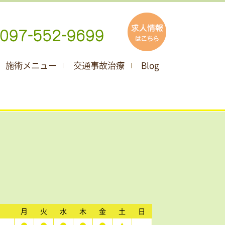
施術メニュー
交通事故治療
Blog
月
火
水
木
金
土
日