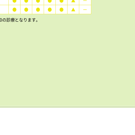
●
●
●
●
●
▲
ー
●
●
●
●
●
▲
ー
15:00の診療となります。