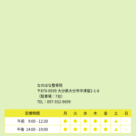
なのはな整骨院
〒870-0939 大分県大分市中津留2-1-8
（駐車場：7台）
TEL：097-552-9699
診療時間
月
火
水
木
金
土
日
午前 9:00 - 12:30
●
●
●
●
●
▲
ー
午後 14:00 - 19:00
●
●
●
●
●
▲
ー