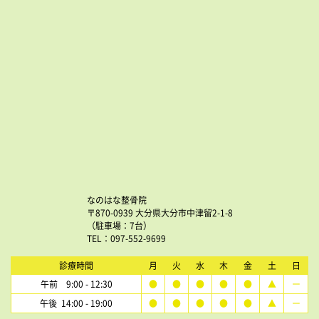
なのはな整骨院
〒870-0939 大分県大分市中津留2-1-8
（駐車場：7台）
TEL：097-552-9699
診療時間
月
火
水
木
金
土
日
午前 9:00 - 12:30
●
●
●
●
●
▲
ー
午後 14:00 - 19:00
●
●
●
●
●
▲
ー