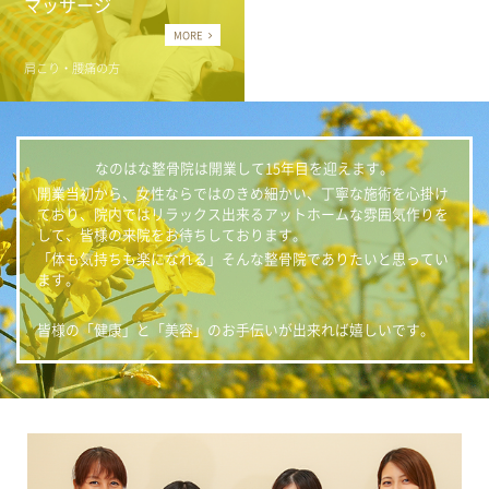
マッサージ
MORE
肩こり・腰痛の方
なのはな整骨院は開業して15年目を迎えます。
開業当初から、女性ならではのきめ細かい、丁寧な施術を心掛け
ており、院内ではリラックス出来るアットホームな雰囲気作りを
して、皆様の来院をお待ちしております。
「体も気持ちも楽になれる」そんな整骨院でありたいと思ってい
ます。
皆様の「健康」と「美容」のお手伝いが出来れば嬉しいです。