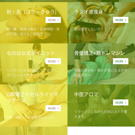
針・灸（はり・きゅう)
ラジオ波痩身
MORE
MORE
肩・腰・筋肉の痛み・自律神経・体
部分痩せしたい方！！
の不調、何でもご相談下さい。
なのはな式ダイエット
骨盤矯正+筋トレマシン
MORE
MORE
リバウンドをくり返している方へ、
骨盤のゆがみ・開きが気になる方や
ダイエットのサポート
産後の方へ
O脚矯正＋セルライトマ
中医アロマ
ッサージ
MORE
MORE
リラックスしながら経絡の流れを整
えます。
O脚・X脚、下半身痩せしたい方